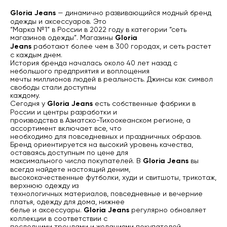
Gloria Jeans
— динамично развивающийся модный бренд
одежды и аксессуаров. Это
“Марка №1” в России в 2022 году в категории “сеть
магазинов одежды”. Магазины
Gloria
Jeans
работают более чем в 300 городах, и сеть растет
с каждым днем.
История бренда началась около 40 лет назад с
небольшого предприятия и воплощения
мечты миллионов людей в реальность. Джинсы как символ
свободы стали доступны
каждому.
Сегодня у
Gloria Jeans
есть собственные фабрики в
России и центры разработки и
производства в Азиатско-Тихоокеанском регионе, а
ассортимент включает все, что
необходимо для повседневных и праздничных образов.
Бренд ориентируется на высокий уровень качества,
оставаясь доступным по цене для
максимального числа покупателей. В
Gloria Jeans
вы
всегда найдете настоящий деним,
высококачественные футболки, худи и свитшоты, трикотаж,
верхнюю одежду из
технологичных материалов, повседневные и вечерние
платья, одежду для дома, нижнее
белье и аксессуары.
Gloria Jeans
регулярно обновляет
коллекции в соответствии с
последними трендами и желаниями покупателей.