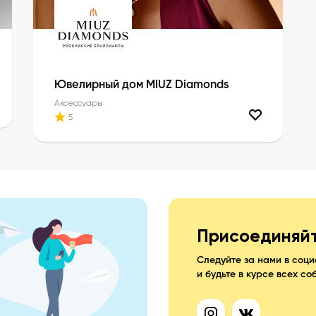
Ювелирный дом MIUZ Diamonds
Аксессуары
5
Присоединяй
Следуйте за нами в соци
и будьте в курсе всех со