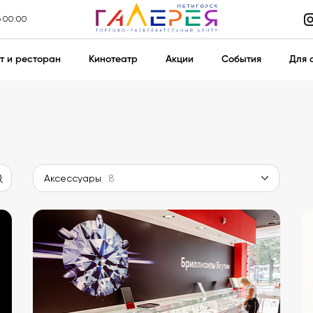
о 00:00
т и ресторан
Кинотеатр
Акции
События
Для 
Аксессуары
8