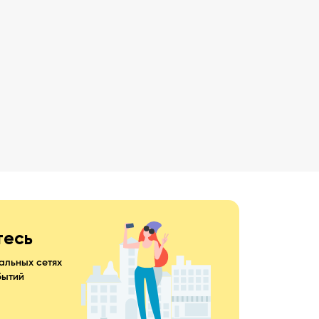
тесь
альных сетях
бытий